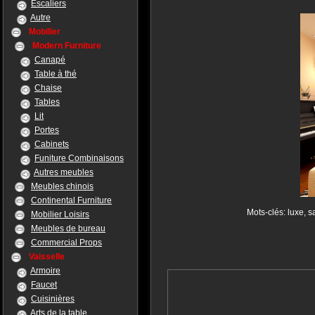
Escaliers
Autre
Mobilier
Modern Furniture
Canapé
Table à thé
Chaise
Tables
Lit
Portes
Cabinets
Funiture Combinaisons
Autres meubles
Meubles chinois
Continental Furniture
Mots-clés: luxe, s
Mobilier Loisirs
Meubles de bureau
Commercial Props
Vaisselle
Armoire
Faucet
Cuisinières
Arts de la table