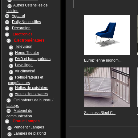
Autres Ustensiles de
cuisine
Apparel
Daily Necessities
Décoration
Electronics
Électroménagers
Télévision
Home Theater
DVD et haut-parleurs
Europ¨¦enne monom...
Lave linge
Air climatisé
Réfrigérateurs et
congélateurs
Hottes de cuisinière
Autres Housewares
Ordinateurs de bureau /
labtops
Matériel de
Stainless Steel C...
communication
Gratuit Lampes
Pendentif Lampes
Lampes de plafond