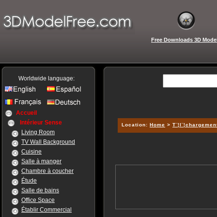
Free Downloads 3D Mode
Worldwide language:
Accueil
Intérieur Sense
Location:
Home
>
T¨¦l¨¦chargemen
Living Room
TV Wall Background
Cuisine
Salle à manger
Chambre à coucher
Étude
Salle de bains
Office Space
Établir Commercial