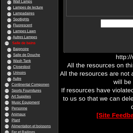
Wall Lamps
Lampes de lecture
Lampadaires
Spotlights
Fluorescent
Lampes Lawn
Autres Lampes
Salle de bains
Baignoire
Salle de Douche
http:
Wash Tank
All the resources on th
Closestool
All the resources are not
Urinoirs
Autre
will be
Continental Componen
If resources have violate
Sports Fournitures
Art Supplies
to us so that we can del
Music Equipment
Personne
[Site Feedb
Animaux
Plant
Alimentation et boissons
Fer et Railings